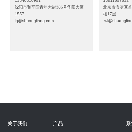
13840310991
13911597832
沈阳市和平区青年大街386号华阳大厦
北京市海淀区首
1557
楼17层
lq@shuangliang.com
wl@shuanglia
关于我们
产品
系