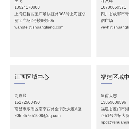
王飞
叶友辉
13524170888
18780059371
上海虹桥丽宝广场锡虹路368号上海虹桥
四川省成都市青
丽宝广场2号楼8楼805
信广场
wangfei@shuangliang.com
yeyh@shuangl
江西区域中心
福建区域
高嘉晨
皇甫大志
15172503490
13859088596
南昌市东湖区南京西路金阳光大厦A座
福建省厦门市湖
905
857551009@qq.com
路51号力拓大厦
hpdz@shuangl