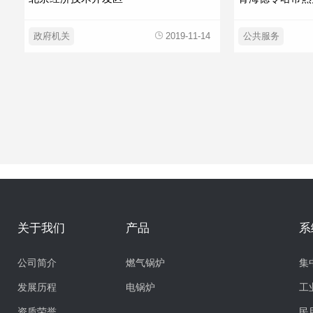
政府机关
2019-11-14
公共服务
关于我们
产品
系
公司简介
燃气锅炉
集
发展历程
电锅炉
工
资质荣誉
民