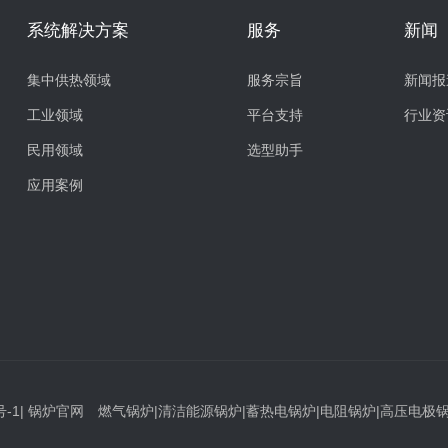
系统解决方案
服务
新闻
集中供热领域
服务宗旨
新闻报
工业领域
平台支持
行业资
民用领域
选型助手
应用案例
号-1
|
锅炉官网
燃气锅炉|清洁能源锅炉|蓄热电锅炉|电阻锅炉|高压电极锅