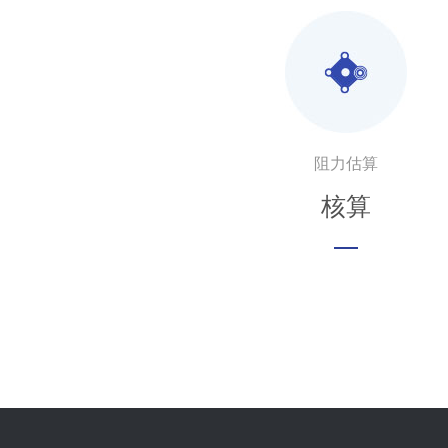
阻力估算
核算