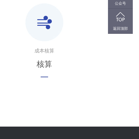
公众号
返回顶部
成本核算
核算