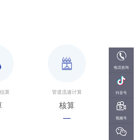
电话咨询
估算
管道流速计算
抖音号
算
核算
视频号