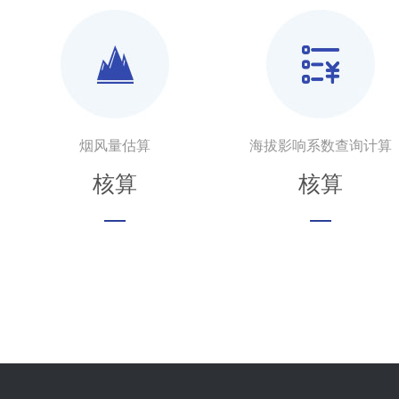
烟风量估算
海拔影响系数查询计算
核算
核算