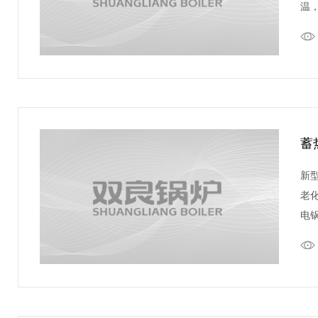
温
蓄
新
老
电