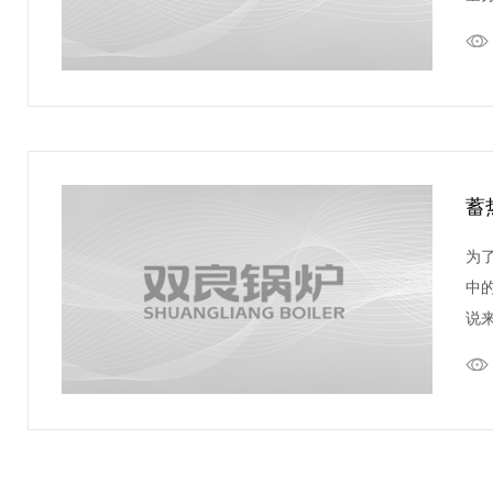
蓄
为
中
说