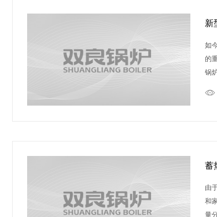
新
如
的
锅
蓄
由
和
量