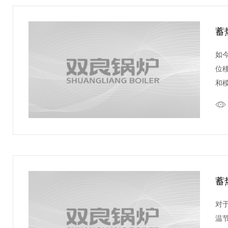
蓄
如
位
和
蓄
对
温