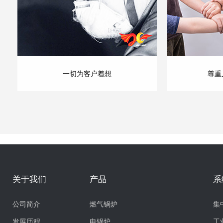
一切为客户着想
尊重
关于我们
产品
系
公司简介
燃气锅炉
集
发展历程
电锅炉
工