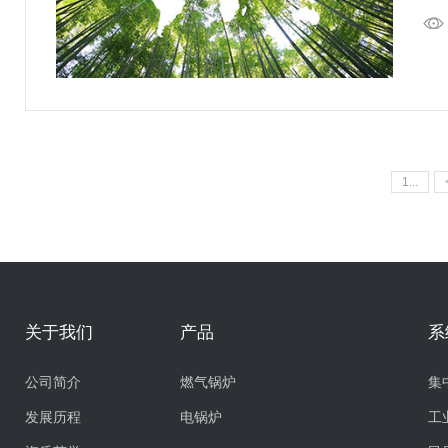
1...
关于我们
产品
系
公司简介
燃气锅炉
集
发展历程
电锅炉
工