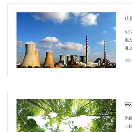
山
5
地
准
环
为
二